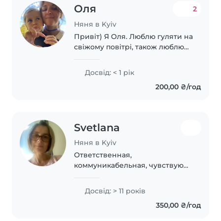
Оля
2
Няня в Kyiv
Привіт) Я Оля. Люблю гуляти на
свіжому повітрі, також люблю
людей та непроти гуляти з
домашніми тваринами. Наразі
Досвід: < 1 рік
також є волонтером в
200,00 ₴/год
оргінізації що займається
створенню літніх таборів..
Svetlana
Няня в Kyiv
Ответственная,
коммуникабельная, чувствую
границы других, аккуратная.
Досвід: > 11 років
350,00 ₴/год