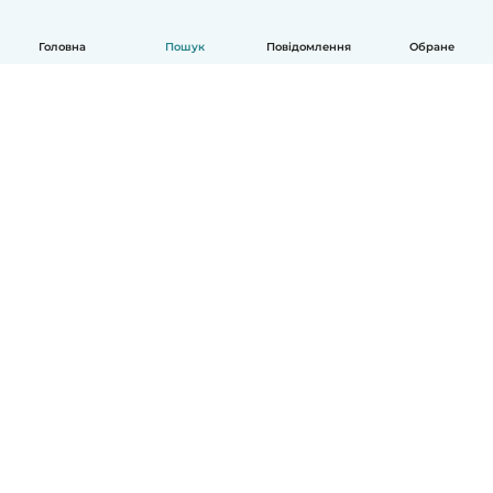
Головна
Пошук
Повідомлення
Обране
Українська
Як це працює
Допомога
Умови та Конфіденційність
Ціни
Деталі компанії
Babysits для Компаній
Стандарти спільноти
© Babysits B.V.