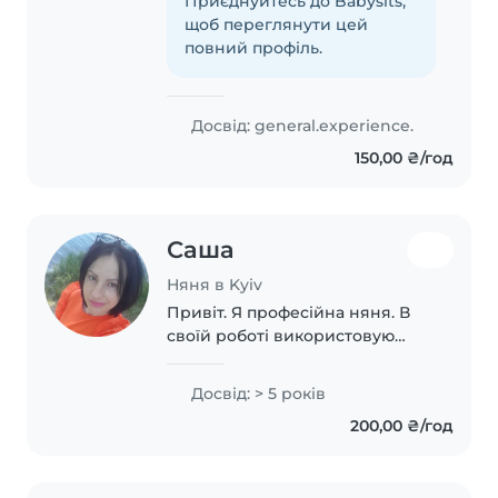
Приєднуйтесь до Babysits,
догляду за дітьми: моєму брату
щоб переглянути цей
зараз 12 років, а сестрі 4 роки...
повний профіль.
Досвід: general.experience.
150,00 ₴/год
Саша
Няня в Kyiv
Привіт. Я професійна няня. В
своїй роботі використовую
методику розвитку Марії
Мантесорі. Емпатична,
Досвід: > 5 років
турботлива. Знання з
200,00 ₴/год
математики та письма поєдную
с творчими заняттями з
малювання..