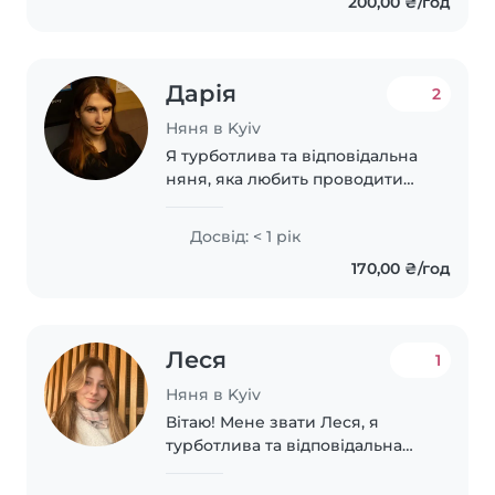
200,00 ₴/год
робити ручні роботи та грати
на музичних інструментах...
Дарія
2
Няня в Kyiv
Я турботлива та відповідальна
няня, яка любить проводити
час з дітьми. Я можу допомогти
з домашнім завданням,
Досвід: < 1 рік
підтягнути знання(маю досвід
170,00 ₴/год
репетиторства), почитати,
намалювати або..
Леся
1
Няня в Kyiv
Вітаю! Мене звати Леся, я
турботлива та відповідальна
нянька з понад одним роком
досвіду догляду за дітьми