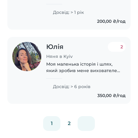
experience caring for teenagers.
I'm comfortable with pets,
Досвід: > 1 рік
cooking, chores, and even
200,00 ₴/год
helping with homework. I have
my own..
Юлія
2
Няня в Kyiv
Моя маленька історія і шлях,
який зробив мене вихователем
дитячих Душ. Мене звати Юлія,
мені 41 рік. 7 років тому мені
Досвід: > 6 років
наснився сон про одного
350,00 ₴/год
хлопчика, якого мені ніби
доручили..
1
2