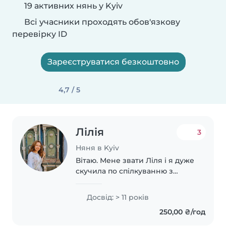
19 активних нянь у Kyiv
Всі учасники проходять обов'язкову
перевірку ID
Зареєструватися безкоштовно
4,7 / 5
Лілія
3
Няня в Kyiv
Вітаю. Мене звати Ліля і я дуже
скучила по спілкуванню з
дітьми, оскільки мої
племінники та хрещеники вже
Досвід: > 11 років
дорослі) Маю багаторічний
250,00 ₴/год
медичний досвід та досвід
роботи шкільним психологом...