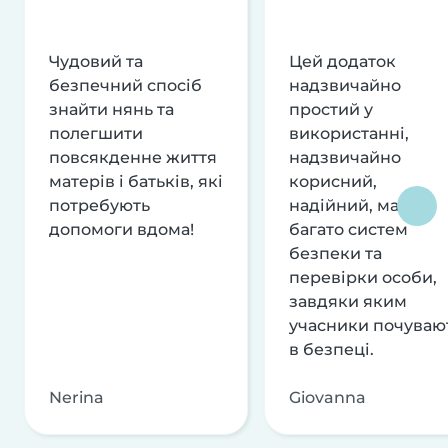
Чудовий та
Цей додаток
безпечний спосіб
надзвичайно
знайти нянь та
простий у
полегшити
використанні,
повсякденне життя
надзвичайно
матерів і батьків, які
корисний,
потребують
надійний, має
допомоги вдома!
багато систем
безпеки та
перевірки особи,
завдяки яким
учасники почуваю
в безпеці.
Nerina
Giovanna