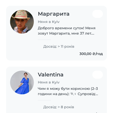
Маргарита
Няня в Kyiv
Доброго времени суток! Меня
зовут Маргарита, мне 37 лет.
Замужем, мама взрослого сына
(19 лет). Я жизнерадостный,
Досвід: > 11 років
доброжелательный, честный и
300,00 ₴/год
ответственный человек. Люблю
детей, легко..
Valentina
Няня в Kyiv
Чим я можу бути корисною (2–3
години на день): 🏃♀️ Супровід:
З радістю заберу дитину зі
школи чи садочка, відведу на
Досвід: > 8 років
гуртки чи секції. Ви можете