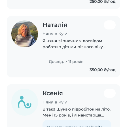
250,00 ₴/год
бути спокійні — малюк буде
вчасно і..
Наталія
Няня в Kyiv
Я няня зі значним досвідом
роботи з дітьми різного віку.
Маю двох онуків, тому добре
розумію потреби малюків і
Досвід: > 11 років
підлітків. Відповідальна,
350,00 ₴/год
пунктуальна та уважна до
деталей. Легко знаходжу..
Ксенія
Няня в Kyiv
Вітаю! Шукаю підробіток на літо.
Мені 15 років, і я найстарша
дитина у великій родині. Маю
постійний практичний досвід