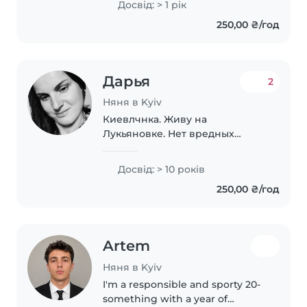
Досвід: > 1 рік
малюками та дошкільного віку.
250,00 ₴/год
Можу надати першу домедичну
допомогу та комфортно..
Дарья
2
Няня в Kyiv
Киевлчнка. Живу на
Лукьяновке. Нет вредных
привычек. Ответственно и с
любовью отношусь к своей
Досвід: > 10 років
работе. Хочу стать для семьи
250,00 ₴/год
надёжной помощницей а для
млоыша заботливым взрослым
Artem
Няня в Kyiv
I'm a responsible and sporty 20-
something with a year of