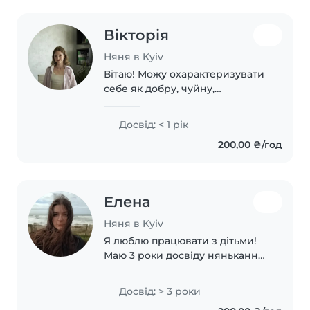
Вікторія
Няня в Kyiv
Вітаю! Можу охарактеризувати
себе як добру, чуйну,
турботливу, відповідальну та
розумну дівчину. Наразі
Досвід: < 1 рік
працюю в садочку Монтесорі
200,00 ₴/год
простору. Буду рада допомогти
вашій дитинці рости..
Елена
Няня в Kyiv
Я люблю працювати з дітьми!
Маю 3 роки досвіду нянькання,
переважно з дітьми
дошкільного та молодшого
Досвід: > 3 роки
шкільного віку. Вмію малювати,