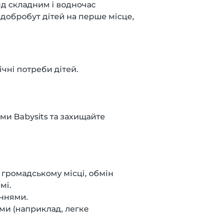
ляд складним і водночас
 добробут дітей на перше місце,
чні потреби дітей.
ми Babysits та захищайте
 громадському місці, обмін
мі.
еннями.
ьми (наприклад, легке