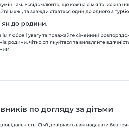
озумінням. Усвідомлюйте, що кожна сім'я та кожна н
йте межі, та завжди ставтеся один до одного з турб
 як до родини.
е їм любов і увагу та поважайте сімейний розпорядо
нів родини, чітко спілкуйтеся та виявляйте вдячніст
аним.
вників по догляду за дітьми
дповідальність. Сім'ї довіряють вам надавати безпе