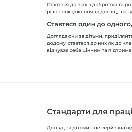
Ставтеся до всіх з добротою та р
різне походження та досвід, шану
Ставтеся один до одного,
Доглядаючи за дітьми, приділяйт
додому, ставтеся до них як до чле
відчуває себе цінним та підтрим
Стандарти для праці
Догляд за дітьми—це серйозна ві