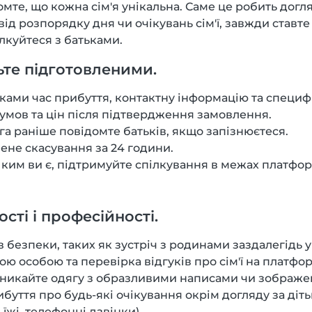
ідомте, що кожна сім'я унікальна. Саме це робить дог
д розпорядку дня чи очікувань сім'ї, завжди ставте
ілкуйтеся з батьками.
дьте підготовленими.
ьками час прибуття, контактну інформацію та специфі
мов та цін після підтвердження замовлення.
га раніше повідомте батьків, якщо запізнюєтеся.
не скасування за 24 години.
 ким ви є, підтримуйте спілкування в межах платфор
ті і професійності.
безпеки, таких як зустріч з родинами заздалегідь у
ю особою та перевірка відгуків про сім'ї на платфор
 уникайте одягу з образливими написами чи зображ
ибуття про будь-які очікування окрім догляду за діт
жі, телефонні дзвінки).