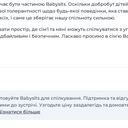
чає бути частиною Babysits. Оскільки добробут діт
ї толерантності щодо будь-якої поведінки, яка став
всіх, і саме це зберігає нашу спільноту сильною.
ти простір, де сім'ї та няні можуть спілкуватися з
 дбайливим і безпечним. Ласкаво просимо в сім'ю Ba
овуйте Babysits для спілкування. Підтримка та відг
ими до зустрічі. Узгодьте ціну заздалегідь та домов
Дізнатися більше