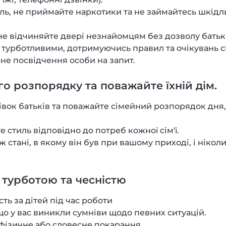
ль, не приймайте наркотики та не займайтесь шкід
не відчиняйте двері незнайомцям без дозволу батькі
турботливими, дотримуючись правил та очікувань сім
сне посвідчення особи на запит.
о розпорядку та поважайте їхній дім.
вок батьків та поважайте сімейний розпорядок дня, 
е стиль відповідно до потреб кожної сім'ї.
 стані, в якому він був при вашому приході, і ніколи
турботою та чесністю
ть за дітей під час роботи
що у вас виникли сумніви щодо певних ситуацій.
фізичне або словесне покарання.