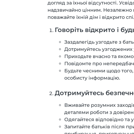
догляд за їхньої відсутності. Усв
надзвичайно цінним. Незалежно ві
поважайте їхній дім і відкрито сп
Говоріть відкрито і бу
Заздалегідь узгодьте з бат
Дотримуйтесь узгоджених у
Приходьте вчасно та якомо
Повідомте про непередбаче
Будьте чесними щодо того,
особисту інформацію.
Дотримуйтесь безпечнос
Вживайте розумних заходів 
деталями роботи з довірено
Одягайтеся відповідно та
Запитайте батьків після пр
прибирання, приготування ї