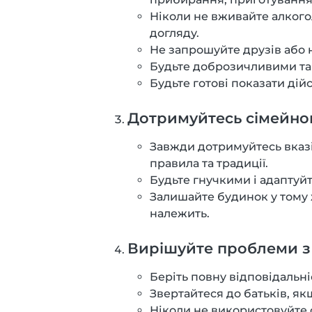
Ніколи не вживайте алкого
догляду.
Не запрошуйте друзів або 
Будьте доброзичливими та 
Будьте готові показати дій
Дотримуйтесь сімейног
Завжди дотримуйтесь вказі
правила та традиції.
Будьте гнучкими і адаптуйт
Залишайте будинок у тому ж
належить.
Вирішуйте проблеми з 
Беріть повну відповідальніс
Звертайтеся до батьків, як
Ніколи не використовуйте 