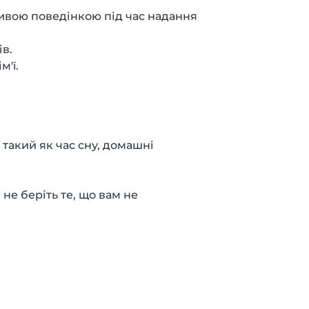
ливою поведінкою під час надання
в.
'ї.
такий як час сну, домашні
 не беріть те, що вам не