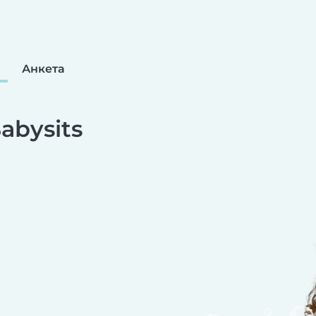
Анкета
abysits