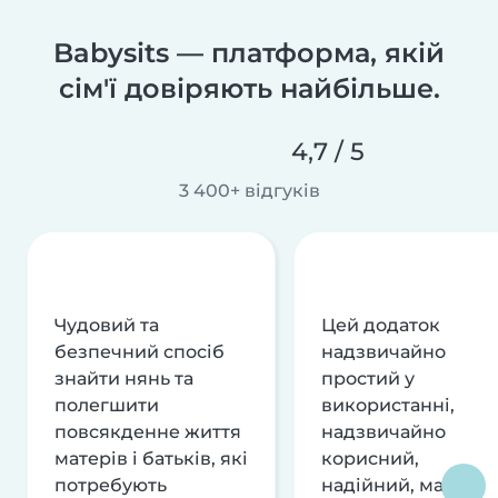
Babysits — платформа, якій
сім'ї довіряють найбільше.
4,7 / 5
3 400+ відгуків
Чудовий та
Цей додаток
безпечний спосіб
надзвичайно
знайти нянь та
простий у
полегшити
використанні,
повсякденне життя
надзвичайно
матерів і батьків, які
корисний,
потребують
надійний, має