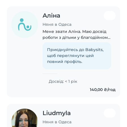
Аліна
Няня в Одеса
Мене звати Аліна. Маю досвід
роботи з дітьми у благодійному
фонді, також є брат шкільного
віку з яким я проводжу час.
Приєднуйтесь до Babysits,
щоб переглянути цей
повний профіль.
Досвід: < 1 рік
140,00 ₴/год
Liudmyla
Няня в Одеса