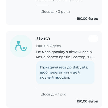
гумору. Маю 3 роки досвіду
роботи з дітьми від немовлят
Досвід: > 3 роки
до молодших школярів.
180,00 ₴/год
Полюбляю малювати, читати,
робити рукоділля, музикувати..
Лика
Няня в Одеса
Не мала досвіду з дітьми, але в
мене багато братів і сестер, які
були дітьми, тож я вмію
справлятися з дітьми, можу
Приєднуйтесь до Babysits,
нести відповідальність і брати
щоб переглянути цей
на себе багато домашніх справ:
повний профіль.
готування,..
Досвід: < 1 рік
150,00 ₴/год