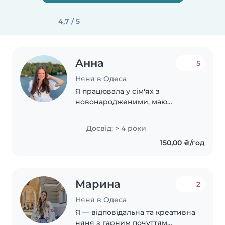
4,7 / 5
Анна
5
Няня в Одеса
Я працювала у сім'ях з
новонародженими, маю
донечку 4 роки , легко
знаходжу контакт з дітками ,
Досвід: > 4 роки
люблю активний спосіб життя,
150,00 ₴/год
не палю. Працювала
викладачем художньої
мистецтва серед..
Марина
2
Няня в Одеса
Я — відповідальна та креативна
няня з гарним почуттям