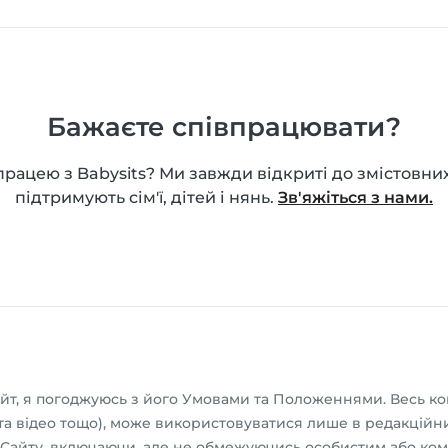
Бажаєте співпрацювати?
працею з Babysits? Ми завжди відкриті до змістовних
підтримують сім'ї, дітей і нянь.
Зв'яжіться з нами.
т, я погоджуюсь з його Умовами та Положеннями. Весь ко
о та відео тощо), може використовуватися лише в редакційни
 Сайту, включаючи, але не обмежуючись особистим або ко