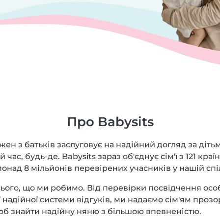
Про Babysits
жен з батьків заслуговує на надійний догляд за діть
 час, будь-де. Babysits зараз об'єднує сім'ї з 121 краї
онад 8 мільйонів перевірених учасників у нашій спі
ього, що ми робимо. Від перевірки посвідчення особ
надійної системи відгуків, ми надаємо сім'ям прозор
щоб знайти надійну няню з більшою впевненістю.