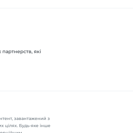
 партнерств, які
нтент, завантажений з
х цілях. Будь-яке інше
мерційним