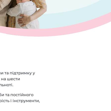
ми та підтримку у
н на шести
льноті.
и та постійного
ість і інструменти,