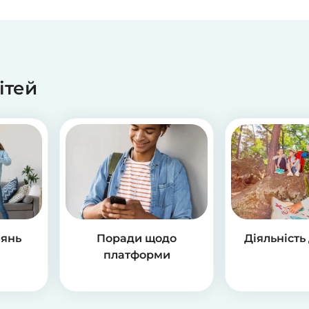
дітей
нянь
Поради щодо
Діяльність
платформи