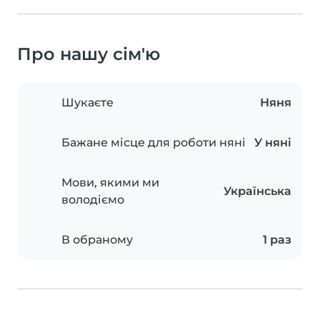
Про нашу сім'ю
Шукаєте
Няня
Бажане місце для роботи няні
У няні
Мови, якими ми
Українська
володіємо
В обраному
1 раз