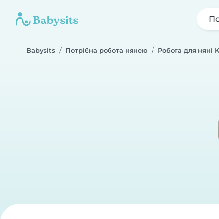
По
Babysits
Потрібна робота нянею
Робота для няні K