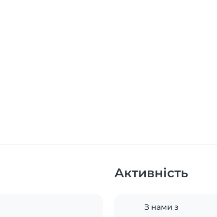
Активність
З нами з