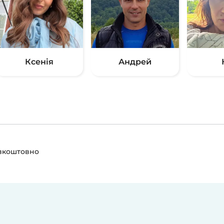
Ксенія
Андрей
езкоштовно