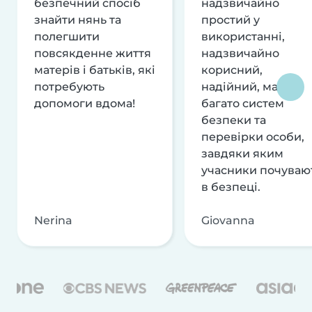
безпечний спосіб
надзвичайно
знайти нянь та
простий у
полегшити
використанні,
повсякденне життя
надзвичайно
матерів і батьків, які
корисний,
потребують
надійний, має
допомоги вдома!
багато систем
безпеки та
перевірки особи,
завдяки яким
учасники почуваю
в безпеці.
Nerina
Giovanna