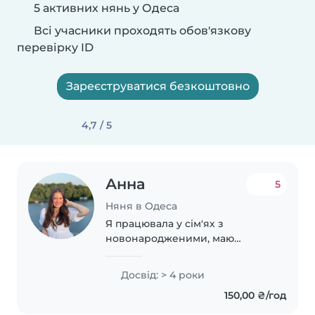
5 активних нянь у Одеса
Всі учасники проходять обов'язкову
перевірку ID
Зареєструватися безкоштовно
4,7 / 5
Анна
5
Няня в Одеса
Я працювала у сім'ях з
новонародженими, маю
донечку 4 роки , легко
знаходжу контакт з дітками ,
Досвід: > 4 роки
люблю активний спосіб життя,
150,00 ₴/год
не палю. Працювала
викладачем художньої