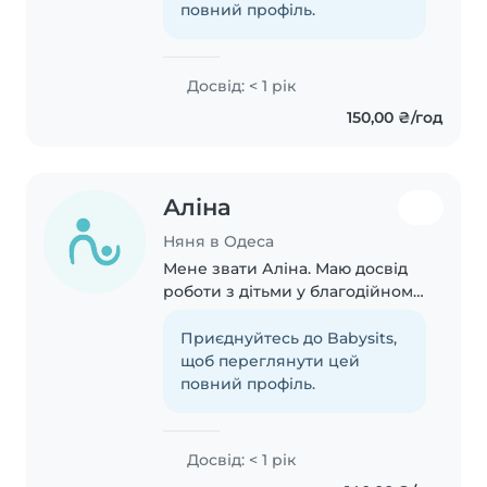
на себе багато домашніх справ:
повний профіль.
готування,..
Досвід: < 1 рік
150,00 ₴/год
Аліна
Няня в Одеса
Мене звати Аліна. Маю досвід
роботи з дітьми у благодійному
фонді, також є брат шкільного
віку з яким я проводжу час.
Приєднуйтесь до Babysits,
щоб переглянути цей
повний профіль.
Досвід: < 1 рік