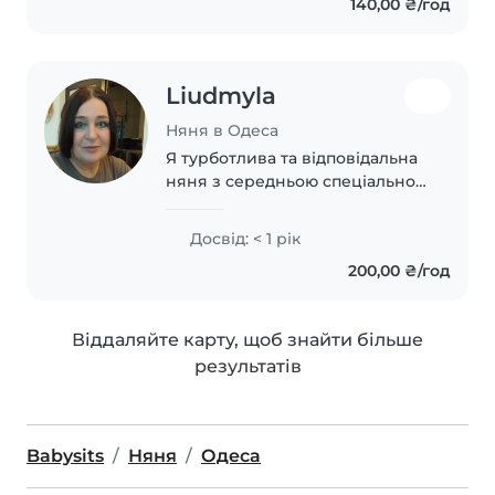
140,00 ₴/год
Liudmyla
Няня в Одеса
Я турботлива та відповідальна
няня з середньою спеціальною
освітою. Маю досвід догляду за
дітьми різного віку, включаючи
Досвід: < 1 рік
немовлят, дітей дошкільного та
200,00 ₴/год
шкільного віку. Я люблю
читати,..
Віддаляйте карту, щоб знайти більше
результатів
Babysits
Няня
Одеса