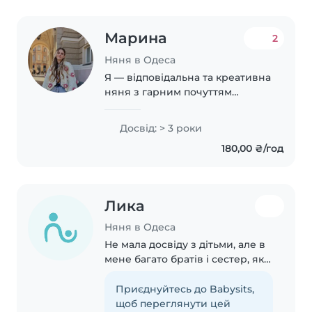
мистецтва серед..
Марина
2
Няня в Одеса
Я — відповідальна та креативна
няня з гарним почуттям
гумору. Маю 3 роки досвіду
роботи з дітьми від немовлят
Досвід: > 3 роки
до молодших школярів.
180,00 ₴/год
Полюбляю малювати, читати,
робити рукоділля, музикувати..
Лика
Няня в Одеса
Не мала досвіду з дітьми, але в
мене багато братів і сестер, які
були дітьми, тож я вмію
справлятися з дітьми, можу
Приєднуйтесь до Babysits,
нести відповідальність і брати
щоб переглянути цей