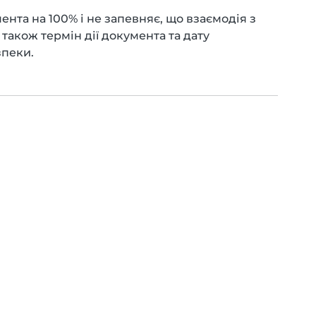
нта на 100% і не запевняє, що взаємодія з
також термін дії документа та дату
зпеки.