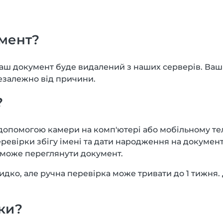
умент?
, ваш документ буде видалений з наших серверів. В
незалежно від причини.
?
 допомогою камери на комп'ютері або мобільному т
еревірки збігу імені та дати народження на докумен
 може переглянути документ.
идко, але ручна перевірка може тривати до 1 тижня.
ки?