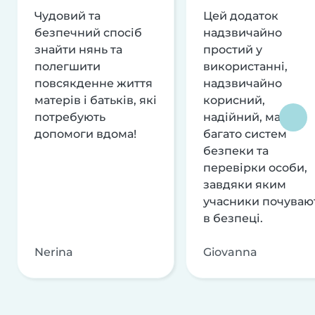
Чудовий та
Цей додаток
безпечний спосіб
надзвичайно
знайти нянь та
простий у
полегшити
використанні,
повсякденне життя
надзвичайно
матерів і батьків, які
корисний,
потребують
надійний, має
допомоги вдома!
багато систем
безпеки та
перевірки особи,
завдяки яким
учасники почуваю
в безпеці.
Nerina
Giovanna