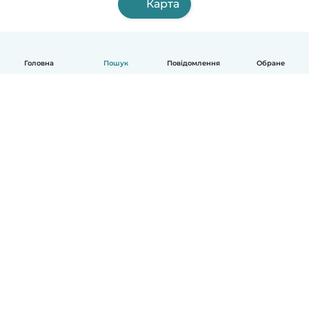
Карта
Головна
Пошук
Повідомлення
Обране
Українська
Як це працює
Допомога
Умови та Конфіденційність
Ціни
Деталі компанії
Babysits для Компаній
Стандарти спільноти