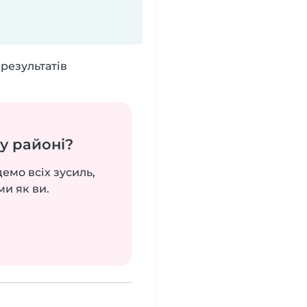
результатів
у районі?
демо всіх зусиль,
ми як ви.