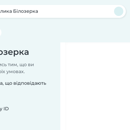
лика Білозерка
лозерка
сь тим, що ви
їх умовах.
а, що відповідають
у ID