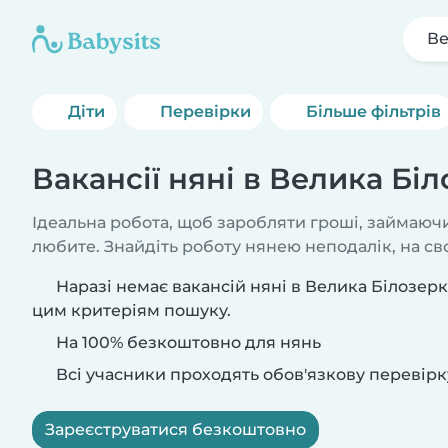
Ве
Діти
Перевірки
Більше фільтрів
Вакансії няні в Велика Бі
Ідеальна робота, щоб заробляти гроші, займаючи
любите. Знайдіть роботу нянею неподалік, на сво
Наразі немає вакансій няні в Велика Білозерк
цим критеріям пошуку.
На 100% безкоштовно для нянь
Всі учасники проходять обов'язкову перевірк
Зареєструватися безкоштовно