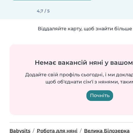
4,7 / 5
Віддаляйте карту, щоб знайти більше 
Немає вакансій няні у вашом
Додайте свій профіль сьогодні, і ми докла
щоб об'єднати сім'ї з нянями, таки
Почніть
Babysits
Робота для няні
Велика Білозерка