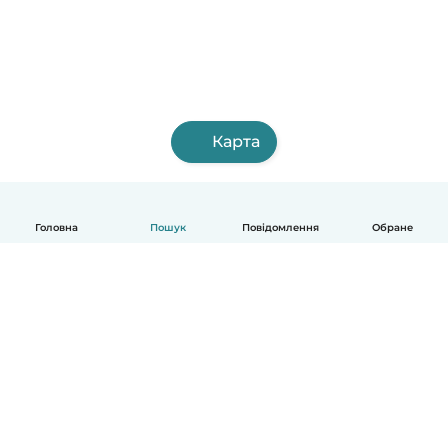
Карта
Головна
Пошук
Повідомлення
Обране
Українська
Як це працює
Допомога
Умови та Конфіденційність
Ціни
Деталі компанії