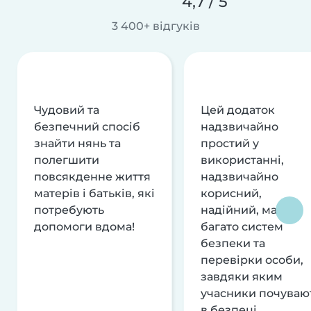
4,7 / 5
3 400+ відгуків
Чудовий та
Цей додаток
безпечний спосіб
надзвичайно
знайти нянь та
простий у
полегшити
використанні,
повсякденне життя
надзвичайно
матерів і батьків, які
корисний,
потребують
надійний, має
допомоги вдома!
багато систем
безпеки та
перевірки особи,
завдяки яким
учасники почуваю
в безпеці.