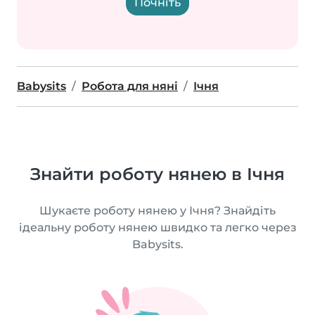
Почніть
Babysits
Робота для няні
Ічня
Знайти роботу нянею в Ічня
Шукаєте роботу нянею у Ічня? Знайдіть
ідеальну роботу нянею швидко та легко через
Babysits.