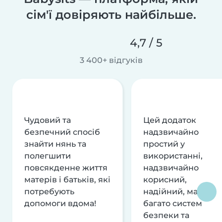
сім'ї довіряють найбільше.
4,7 / 5
3 400+ відгуків
Чудовий та
Цей додаток
безпечний спосіб
надзвичайно
знайти нянь та
простий у
полегшити
використанні,
повсякденне життя
надзвичайно
матерів і батьків, які
корисний,
потребують
надійний, має
допомоги вдома!
багато систем
безпеки та