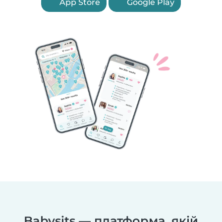
App Store
Google Play
Babysits — платформа, якій