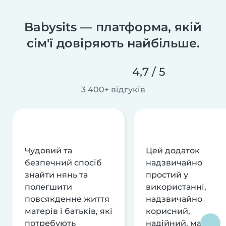
Babysits — платформа, якій
сім'ї довіряють найбільше.
4,7 / 5
3 400+ відгуків
Чудовий та
Цей додаток
безпечний спосіб
надзвичайно
знайти нянь та
простий у
полегшити
використанні,
повсякденне життя
надзвичайно
матерів і батьків, які
корисний,
потребують
надійний, має