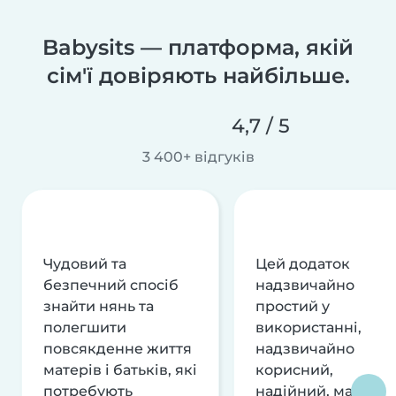
Babysits — платформа, якій
сім'ї довіряють найбільше.
4,7 / 5
3 400+ відгуків
Чудовий та
Цей додаток
безпечний спосіб
надзвичайно
знайти нянь та
простий у
полегшити
використанні,
повсякденне життя
надзвичайно
матерів і батьків, які
корисний,
потребують
надійний, має