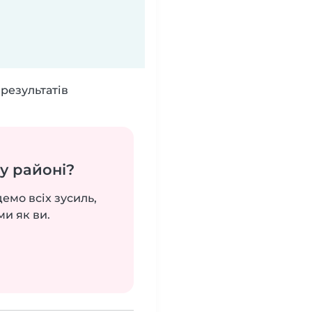
результатів
у районі?
демо всіх зусиль,
ми як ви.