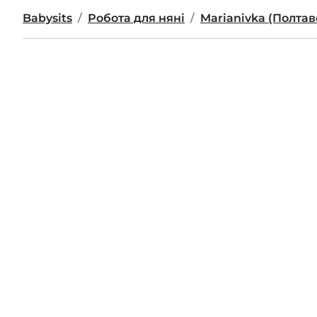
Babysits
Робота для няні
Marianivka (Полта