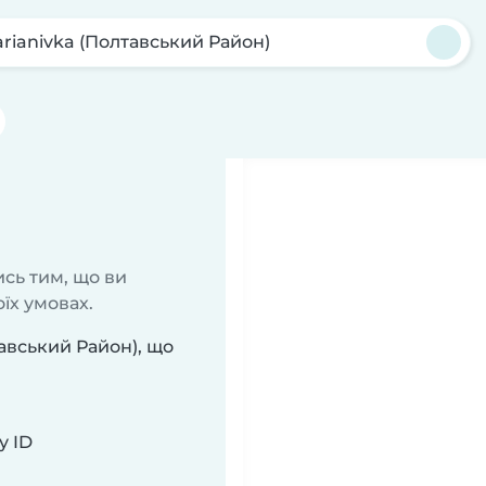
rianivka (Полтавський Район)
сь тим, що ви
їх умовах.
тавський Район), що
у ID