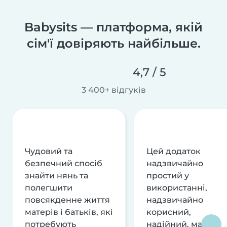
Babysits — платформа, якій
сім'ї довіряють найбільше.
4,7 / 5
3 400+ відгуків
Чудовий та
Цей додаток
безпечний спосіб
надзвичайно
знайти нянь та
простий у
полегшити
використанні,
повсякденне життя
надзвичайно
матерів і батьків, які
корисний,
потребують
надійний, має