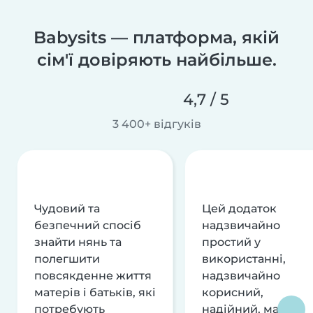
Babysits — платформа, якій
сім'ї довіряють найбільше.
4,7 / 5
3 400+ відгуків
Чудовий та
Цей додаток
безпечний спосіб
надзвичайно
знайти нянь та
простий у
полегшити
використанні,
повсякденне життя
надзвичайно
матерів і батьків, які
корисний,
потребують
надійний, має