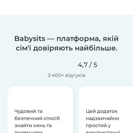
Babysits — платформа, якій
сім'ї довіряють найбільше.
4,7 / 5
3 400+ відгуків
Чудовий та
Цей додаток
безпечний спосіб
надзвичайно
знайти нянь та
простий у
полегшити
використанні,