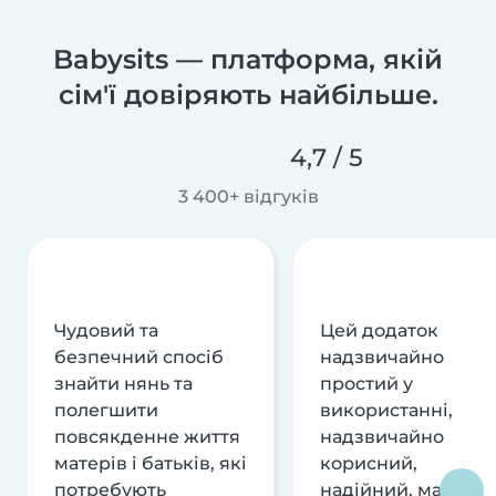
Babysits — платформа, якій
сім'ї довіряють найбільше.
4,7 / 5
3 400+ відгуків
Чудовий та
Цей додаток
безпечний спосіб
надзвичайно
знайти нянь та
простий у
полегшити
використанні,
повсякденне життя
надзвичайно
матерів і батьків, які
корисний,
потребують
надійний, має