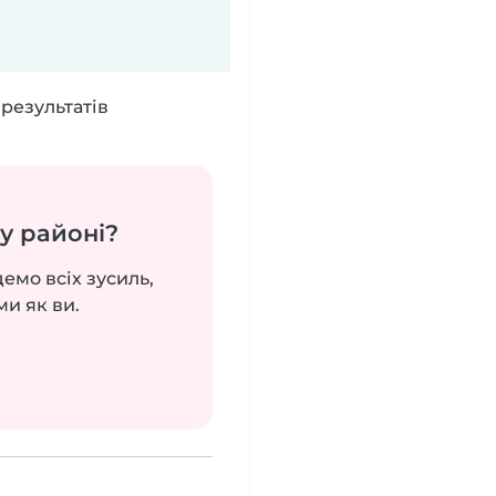
результатів
у районі?
демо всіх зусиль,
ми як ви.