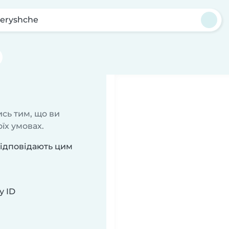
eryshche
сь тим, що ви
їх умовах.
відповідають цим
у ID