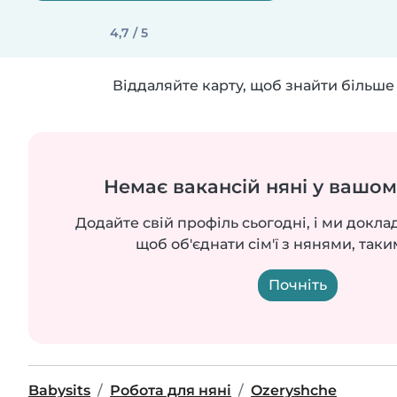
4,7 / 5
Віддаляйте карту, щоб знайти більше 
Немає вакансій няні у вашом
Додайте свій профіль сьогодні, і ми докла
щоб об'єднати сім'ї з нянями, таки
Почніть
Babysits
Робота для няні
Ozeryshche