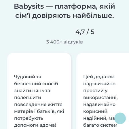
Babysits — платформа, якій
сім'ї довіряють найбільше.
4,7 / 5
3 400+ відгуків
Чудовий та
Цей додаток
безпечний спосіб
надзвичайно
знайти нянь та
простий у
полегшити
використанні,
повсякденне життя
надзвичайно
матерів і батьків, які
корисний,
потребують
надійний, має
допомоги вдома!
багато систем