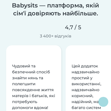
Babysits — платформа, якій
сім'ї довіряють найбільше.
4,7 / 5
3 400+ відгуків
Чудовий та
Цей додаток
безпечний спосіб
надзвичайно
знайти нянь та
простий у
полегшити
використанні,
повсякденне життя
надзвичайно
матерів і батьків, які
корисний,
потребують
надійний, має
допомоги вдома!
багато систем