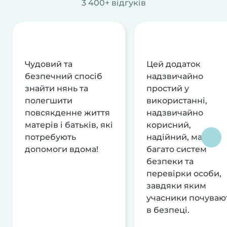
3 400+ відгуків
Чудовий та
Цей додаток
безпечний спосіб
надзвичайно
знайти нянь та
простий у
полегшити
використанні,
повсякденне життя
надзвичайно
матерів і батьків, які
корисний,
потребують
надійний, має
допомоги вдома!
багато систем
безпеки та
перевірки особи,
завдяки яким
учасники почуваю
в безпеці.