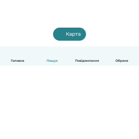
Карта
Головна
Пошук
Повідомлення
Обране
Українська
Як це працює
Допомога
Умови та Конфіденційність
Ціни
Деталі компанії
Babysits для Компаній
Стандарти спільноти