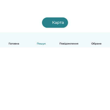
Карта
Головна
Пошук
Повідомлення
Обране
Українська
Як це працює
Допомога
Умови та Конфіденційність
Ціни
Деталі компанії
Babysits для Компаній
Стандарти спільноти