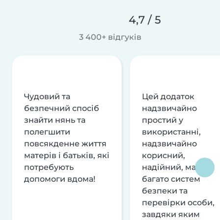
4,7 / 5
3 400+ відгуків
Чудовий та
Цей додаток
безпечний спосіб
надзвичайно
знайти нянь та
простий у
полегшити
використанні,
повсякденне життя
надзвичайно
матерів і батьків, які
корисний,
потребують
надійний, має
допомоги вдома!
багато систем
безпеки та
перевірки особи,
завдяки яким