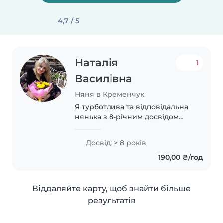
4,7 / 5
Наталія
1
Василівна
Няня в Кременчук
Я турботлива та відповідальна
нянька з 8-річним досвідом
роботи з немовлятами та
малюками. Маю власних дітей,
Досвід: > 8 років
тому добре розумію потреби
190,00 ₴/год
маленьких дітей. Завжди готова
допомогти з..
Віддаляйте карту, щоб знайти більше
результатів