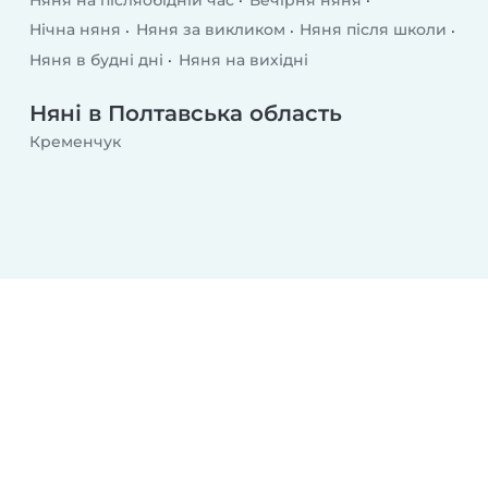
Няня на післяобідній час
Вечірня няня
Нічна няня
Няня за викликом
Няня після школи
Няня в будні дні
Няня на вихідні
Няні в Полтавська область
Кременчук