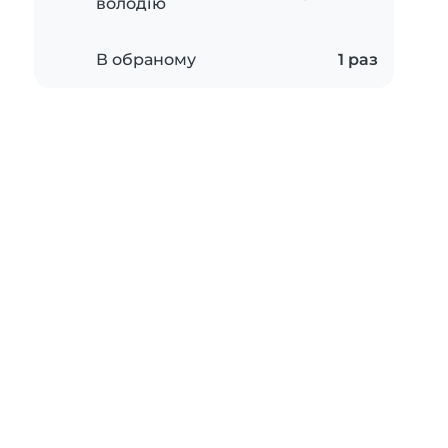
володію
В обраному
1 раз