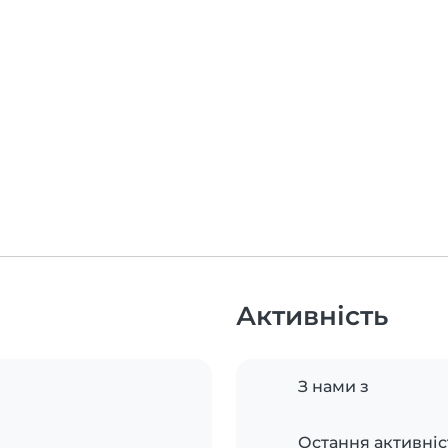
Активність
З нами з
Остання активніс