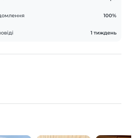
ідомлення
100%
овіді
1 тиждень