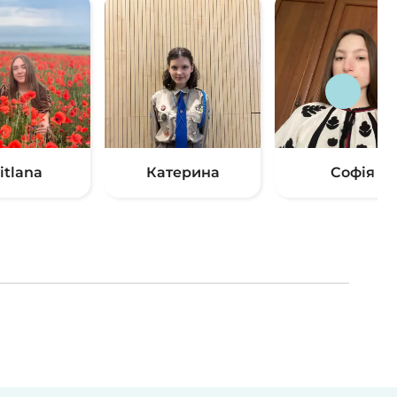
itlana
Катерина
Софія