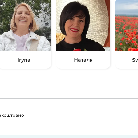
Iryna
Наталя
Sv
езкоштовно