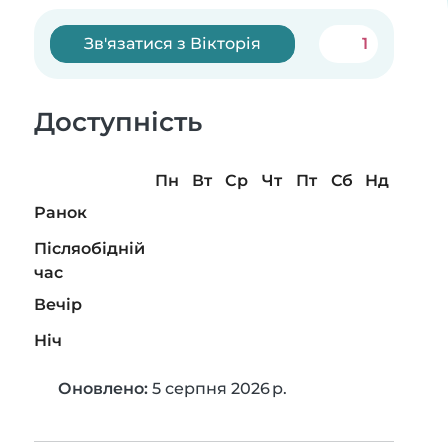
Зв'язатися з Вікторія
1
Доступність
Пн
Вт
Ср
Чт
Пт
Сб
Нд
Ранок
Післяобідній
час
Вечір
Ніч
Оновлено:
5 серпня 2026 р.