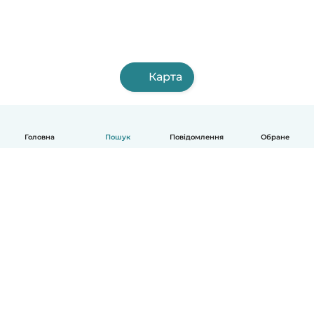
Карта
Головна
Пошук
Повідомлення
Обране
Українська
Як це працює
Допомога
Умови та Конфіденційність
Ціни
Деталі компанії
Babysits для Компаній
Стандарти спільноти