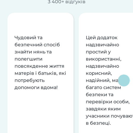
3 400+ відгуків
Чудовий та
Цей додаток
безпечний спосіб
надзвичайно
знайти нянь та
простий у
полегшити
використанні,
повсякденне життя
надзвичайно
матерів і батьків, які
корисний,
потребують
надійний, має
допомоги вдома!
багато систем
безпеки та
перевірки особи,
завдяки яким
учасники почуваю
в безпеці.