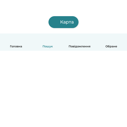
Карта
Головна
Пошук
Повідомлення
Обране
Українська
Як це працює
Допомога
Умови та Конфіденційність
Ціни
Деталі компанії
Babysits для Компаній
Стандарти спільноти