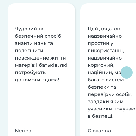
Чудовий та
Цей додаток
безпечний спосіб
надзвичайно
знайти нянь та
простий у
полегшити
використанні,
повсякденне життя
надзвичайно
матерів і батьків, які
корисний,
потребують
надійний, має
допомоги вдома!
багато систем
безпеки та
перевірки особи,
завдяки яким
учасники почуваю
в безпеці.
Nerina
Giovanna