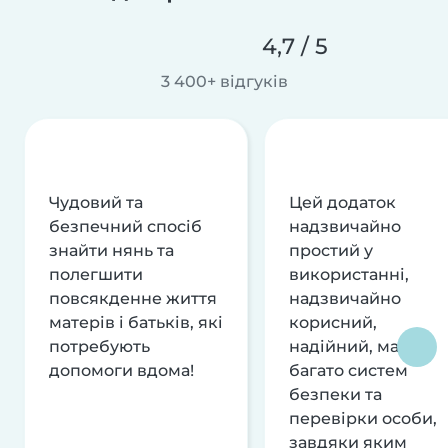
4,7 / 5
3 400+ відгуків
Чудовий та
Цей додаток
безпечний спосіб
надзвичайно
знайти нянь та
простий у
полегшити
використанні,
повсякденне життя
надзвичайно
матерів і батьків, які
корисний,
потребують
надійний, має
допомоги вдома!
багато систем
безпеки та
перевірки особи,
завдяки яким