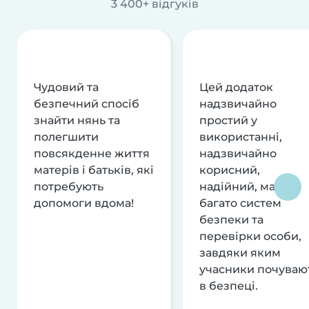
3 400+ відгуків
Чудовий та
Цей додаток
безпечний спосіб
надзвичайно
знайти нянь та
простий у
полегшити
використанні,
повсякденне життя
надзвичайно
матерів і батьків, які
корисний,
потребують
надійний, має
допомоги вдома!
багато систем
безпеки та
перевірки особи,
завдяки яким
учасники почуваю
в безпеці.