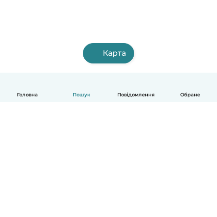
Карта
Головна
Пошук
Повідомлення
Обране
Українська
Як це працює
Допомога
Умови та Конфіденційність
Ціни
Деталі компанії
Babysits для Компаній
Стандарти спільноти