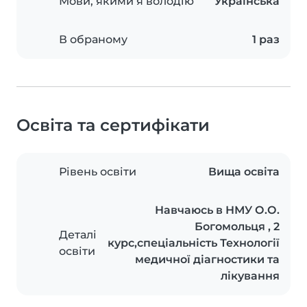
Мови, якими я володію
Українська
В обраному
1 раз
Освіта та сертифікати
Рівень освіти
Вища освіта
Навчаюсь в НМУ О.О.
Богомольця , 2
Деталі
курс,спеціальність Технології
освіти
медичної діагностики та
лікування