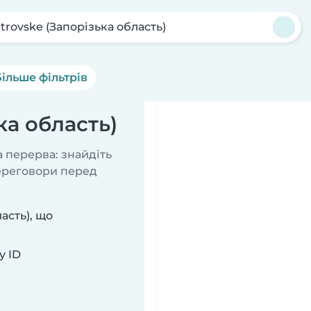
trovske (Запорізька область)
Більше фільтрів
ка область)
 перерва: знайдіть
переговори перед
асть), що
у ID