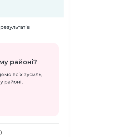
результатів
му районі?
демо всіх зусиль,
у районі.
)