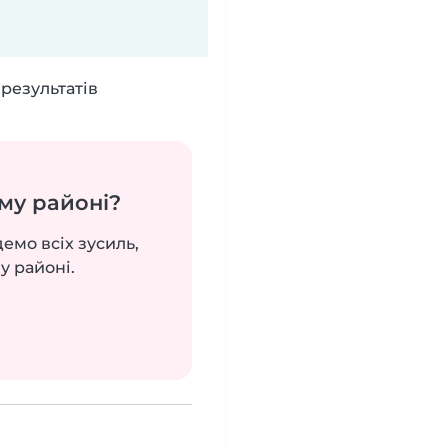
результатів
му районі?
демо всіх зусиль,
у районі.