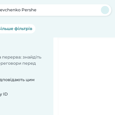
evchenko Pershe
Більше фільтрів
 перерва: знайдіть
переговори перед
ідповідають цим
у ID