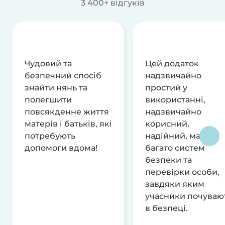
3 400+ відгуків
Чудовий та
Цей додаток
безпечний спосіб
надзвичайно
знайти нянь та
простий у
полегшити
використанні,
повсякденне життя
надзвичайно
матерів і батьків, які
корисний,
потребують
надійний, має
допомоги вдома!
багато систем
безпеки та
перевірки особи,
завдяки яким
учасники почуваю
в безпеці.