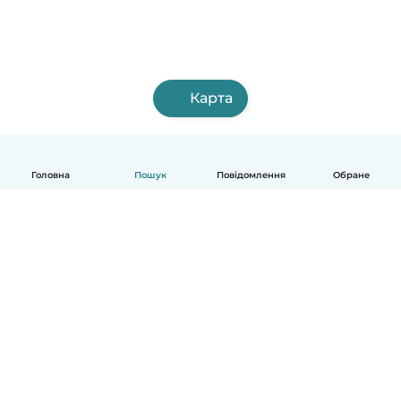
Карта
Головна
Пошук
Повідомлення
Обране
Українська
Як це працює
Допомога
Умови та Конфіденційність
Ціни
Деталі компанії
Babysits для Компаній
Стандарти спільноти