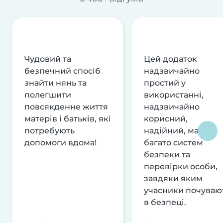
Чудовий та
Цей додаток
безпечний спосіб
надзвичайно
знайти нянь та
простий у
полегшити
використанні,
повсякденне життя
надзвичайно
матерів і батьків, які
корисний,
потребують
надійний, має
допомоги вдома!
багато систем
безпеки та
перевірки особи,
завдяки яким
учасники почуваю
в безпеці.