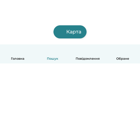
Карта
Головна
Пошук
Повідомлення
Обране
Українська
Як це працює
Допомога
Умови та Конфіденційність
Ціни
Деталі компанії
Babysits для Компаній
Стандарти спільноти