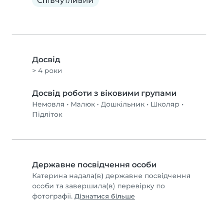
Співчутливий
Досвід
> 4 роки
Досвід роботи з віковими групами
Немовля
•
Малюк
•
Дошкільник
•
Школяр
•
Підліток
Державне посвідчення особи
Катерина надала(в) державне посвідчення
особи та завершила(в) перевірку по
фотографії.
Дізнатися більше