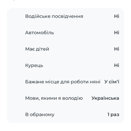
Водійське посвідчення
Ні
Автомобіль
Ні
Має дітей
Ні
Курець
Ні
Бажане місце для роботи няні
У сім'ї
Мови, якими я володію
Українська
В обраному
1 раз