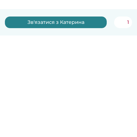
Зв'язатися з Катерина
1
Українська
Як це працює
Допомога
Умови та Конфіденційність
Ціни
Деталі компанії
Babysits для Компаній
Стандарти спільноти