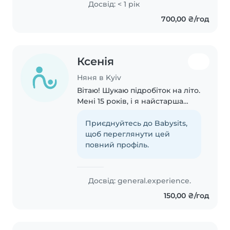
Досвід: < 1 рік
preescolar. Con mi formación en
700,00 ₴/год
Medicina, aporto paciencia y
creatividad..
Ксенія
Няня в Kyiv
Вітаю! Шукаю підробіток на літо.
Мені 15 років, і я найстарша
дитина у великій родині. Маю
постійний практичний досвід
Приєднуйтесь до Babysits,
догляду за дітьми: моєму брату
щоб переглянути цей
зараз 12 років, а сестрі 4 роки...
повний профіль.
Досвід: general.experience.
150,00 ₴/год