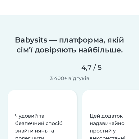
Babysits — платформа, якій
сім'ї довіряють найбільше.
4,7 / 5
3 400+ відгуків
Чудовий та
Цей додаток
безпечний спосіб
надзвичайно
знайти нянь та
простий у
полегшити
використанні,