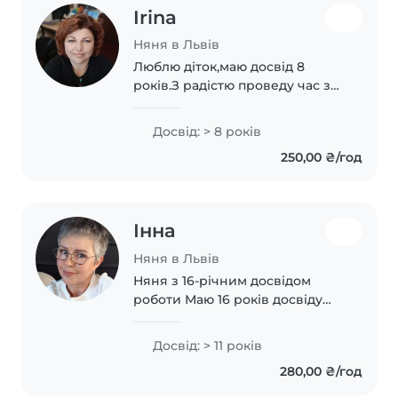
Irina
Няня в Львів
Люблю діток,маю досвід 8
років.З радістю проведу час з
малими пізнайками)🌞(години і
дні можем узгодити)
Досвід: > 8 років
250,00 ₴/год
Інна
Няня в Львів
Няня з 16-річним досвідом
роботи Маю 16 років досвіду
роботи нянею та педагогічну
освіту. Я мама трьох дітей, тому
Досвід: > 11 років
добре розумію потреби
280,00 ₴/год
малюків різного віку. Працюю
як з немовлятами,..