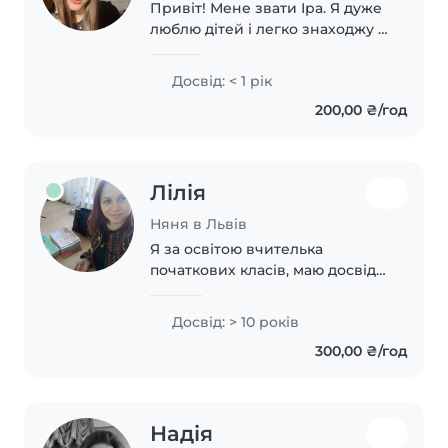
Привіт! Мене звати Іра. Я дуже
люблю дітей і легко знаходжу з
ними спільну мову. Маю досвід
догляду за молодшими
Досвід: < 1 рік
братами, тому добре знаю,
200,00 ₴/год
наскільки важливі увага,
терпіння та відповідальність...
Лілія
Няня в Львів
Я за освітою вчителька
початкових класів, маю досвід
роботи у школі і працюю нянею
з діточками від народження,
Досвід: > 10 років
займаюся підготовкою дітей до
300,00 ₴/год
школи. Я поважаю дитину, як
особистість,..
Надія