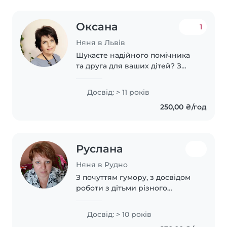
Оксана
1
Няня в Львів
Шукаєте надійного помічника
та друга для ваших дітей? З
радістю подарую свій час,
турботу та досвід вашій родині!
Досвід: > 11 років
Про себе: Досвід: понад 25
250,00 ₴/год
років роботи з дітьми різного
віку...
Руслана
Няня в Рудно
З почуттям гумору, з досвідом
роботи з дітьми різного
віку,творча,люблю дітей,люблю
читати, готувати.Швидко
Досвід: > 10 років
знаходжу спільну мову як з