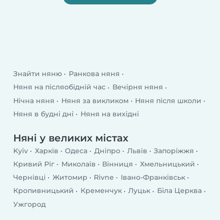
Знайти няню
Ранкова няня
Няня на післяобідній час
Вечірня няня
Нічна няня
Няня за викликом
Няня після школи
Няня в будні дні
Няня на вихідні
Няні у великих містах
Kyiv
Харків
Одеса
Дніпро
Львів
Запоріжжя
Кривий Ріг
Миколаїв
Вінниця
Хмельницький
Чернівці
Житомир
Rivne
Івано-Франківськ
Кропивницький
Кременчук
Луцьк
Біла Церква
Ужгород