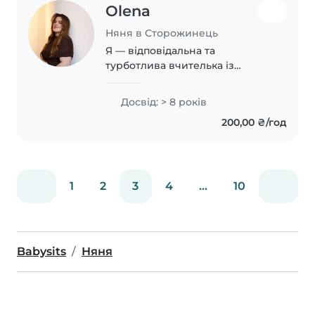
Olena
Няня в Сторожинець
Я — відповідальна та
турботлива вчителька із
восьмирічним досвідом роботи
з дітьми різного віку,
Досвід: > 8 років
включаючи підлітків. Маю
200,00 ₴/год
досвід роботи із дітьми з
обмеженими фізичними
можливостями...
1
2
3
4
...
10
Babysits
Няня