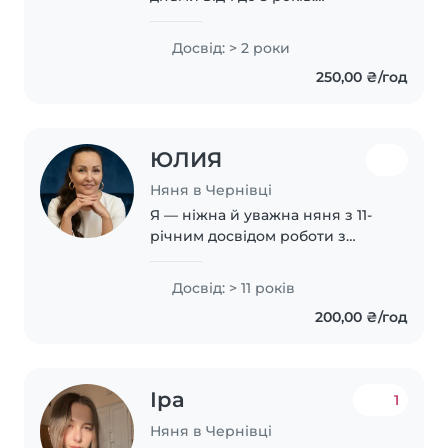
Відповідальна, терпляча та
любляча. Допомагаю з
Досвід: > 2 роки
домашніми справами,
250,00 ₴/год
приготуванням їжі та уроків.
Полюбляю музику, малювання
та розвиваючі..
ЮЛИЯ
Няня в Чернівці
Я — ніжна й уважна няня з 11-
річним досвідом роботи з
дітьми від немовлят до
школярів. Полюбляю читати,
Досвід: > 11 років
грати та проводити час із
200,00 ₴/год
малечею. Готую смачну їжу та
допомагаю з побутовими..
Іра
1
Няня в Чернівці