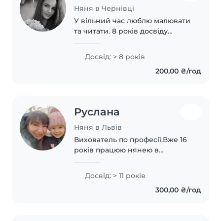
Няня в Чернівці
У вільний час люблю малювати
та читати. 8 років досвіду
роботи з дітьми усіх вікових
груп. Володію англійською,
Досвід: > 8 років
російською та українською.
200,00 ₴/год
Маю досвід роботи з дітьми з
особливими потребами,..
Руслана
Няня в Львів
Вихователь по професії.Вже 16
років працюю нянею в
сімїях.Дуже люблю доглядати
за малюками та розвивати їх
Досвід: > 11 років
через малювання, музику,
300,00 ₴/год
мову, гру. Турботлива, спокійна
та відповідальна...