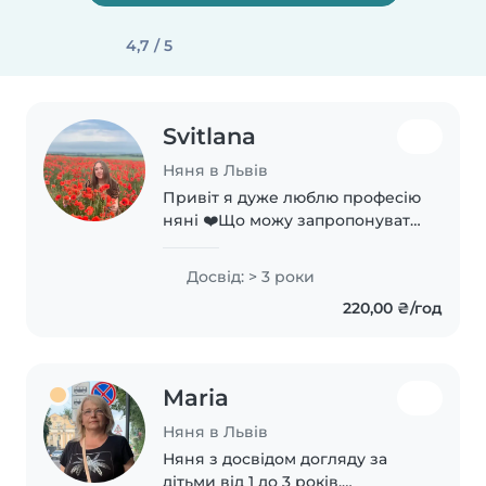
4,7 / 5
Svitlana
Няня в Львів
Привіт я дуже люблю професію
няні ❤️Що можу запропонувати:
• турботу та безпечний догляд
за дитиною; • розвиток
Досвід: > 3 роки
відповідно до віку; •
220,00 ₴/год
дотримання режиму дня; •
уважне ставлення до всіх..
Maria
Няня в Львів
Няня з досвідом догляду за
дітьми від 1 до 3 років.