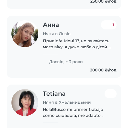
230,00 ₴/год
батьками,так і з дітьми.Маю
рекомендації.
Анна
1
Няня в Львів
Привіт 💫 Мені 17, не лякайтесь
мого віку, я дуже люблю дітей і
маю ДОСВІД роботи з дітьми і
не дуже маленький, 3 роки
Досвід: > 3 роки
дивилась за маленькою
200,00 ₴/год
дівчинкою, відповідальна,
уважна, терпляча..
Tetiana
Няня в Хмельницький
Hola!Busco mi primer trabajo
como cuidadora, me adapto
fácilmente y me encanta
interactuar con niños en edad