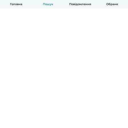
Головна
Пошук
Повідомлення
Обране
Українська
Як це працює
Допомога
Умови та Конфіденційність
Ціни
Деталі компанії
Babysits для Компаній
Стандарти спільноти
© Babysits B.V.